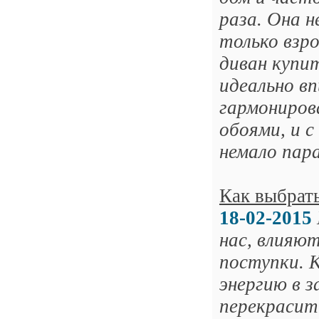
раза. Она н
только взр
диван купи
идеально в
гармониров
обоями, и 
немало пара
Как выбрать
18-02-2015
нас, влияю
поступки. 
энергию в 
перекрасит