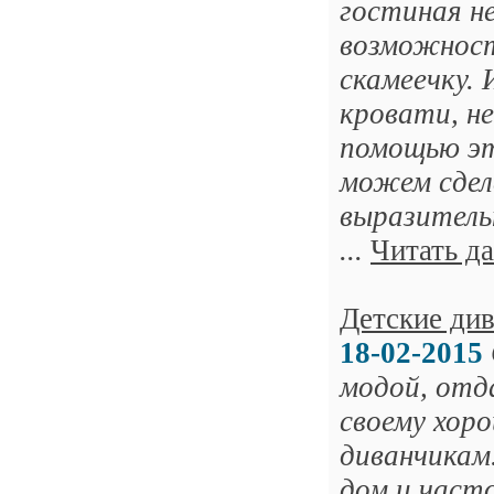
гостиная не
возможност
скамеечку. 
кровати, н
помощью эт
можем сдел
выразитель
...
Читать д
Детские ди
18-02-2015
модой, отд
своему хор
диванчикам
дом и част