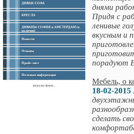
ДИВАН-СОФА
днями рабо
Придя с ра
КРЕСЛА
ленивые го
ДИВАНЫ СОФИЯ и АМСТЕРДАМ (в
наличии)
вкусным и п
Новости
приготовле
Отзывы
приготовит
порадуют Ва
Прайс-лист
Полезная информация
Мебель, о 
загрузка флеш...
18-02-2015
двухэтажны
разнообраз
сделать св
комфортабе