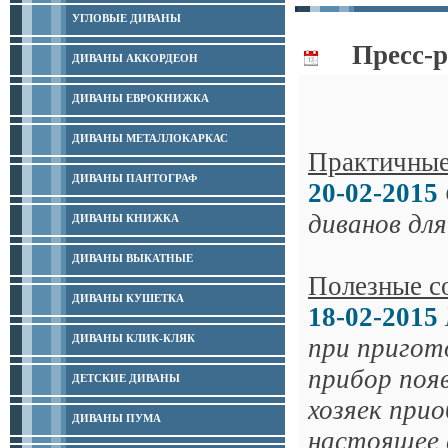
УГЛОВЫЕ ДИВАНЫ
Пресс-
ДИВАНЫ АККОРДЕОН
ДИВАНЫ ЕВРОКНИЖКА
ДИВАНЫ МЕТАЛЛОКАРКАС
Практичные
ДИВАНЫ ПАНТОГРАФ
20-02-2015
диванов для
ДИВАНЫ КНИЖКА
ДИВАНЫ ВЫКАТНЫЕ
Полезные с
ДИВАНЫ КУШЕТКА
18-02-2015
ДИВАНЫ КЛИК-КЛЯК
при пригот
прибор появ
ДЕТСКИЕ ДИВАНЫ
хозяек при
ДИВАНЫ ПУМА
настоящее 