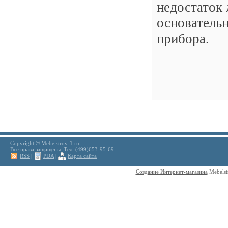
недостаток 
основательн
прибора.
Copyright © Mebelstroy-1.ru.
Все права защищены. Тел. (499)653-95-69
RSS
|
PDA
|
Карта сайта
Создание Интернет-магазина
Mebelst