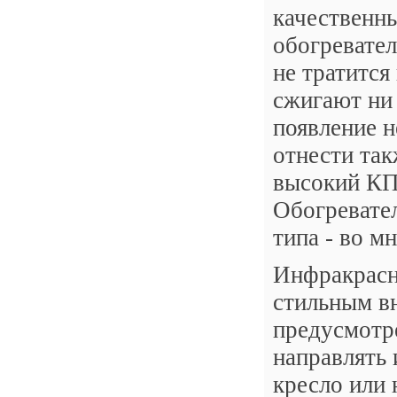
качественны
обогревател
не тратится
сжигают ни 
появление н
отнести так
высокий КПД
Обогревате
типа - во м
Инфракрасн
стильным в
предусмотр
направлять 
кресло или 