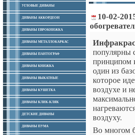
УГЛОВЫЕ ДИВАНЫ
10-02-201
ДИВАНЫ АККОРДЕОН
обогревате
ДИВАНЫ ЕВРОКНИЖКА
Инфракрас
ДИВАНЫ МЕТАЛЛОКАРКАС
популярны с
ДИВАНЫ ПАНТОГРАФ
принципом и
ДИВАНЫ КНИЖКА
один из баз
которое иде
ДИВАНЫ ВЫКАТНЫЕ
воздухе и н
ДИВАНЫ КУШЕТКА
максимальн
ДИВАНЫ КЛИК-КЛЯК
нагреваются
ДЕТСКИЕ ДИВАНЫ
воздуху.
ДИВАНЫ ПУМА
Во многом 