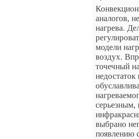
Конвекцион
аналогов, н
нагрева. Де
регулирова
модели нагр
воздух. Вп
точечный на
недостаток
обуславлива
нагреваемог
серьезным, 
инфракрасны
выбрано не
появлению с