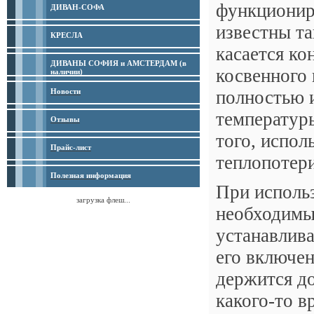
функционир
ДИВАН-СОФА
известны та
КРЕСЛА
касается ко
ДИВАНЫ СОФИЯ и АМСТЕРДАМ (в
косвенного
наличии)
Новости
полностью и
температур
Отзывы
того, испол
Прайс-лист
теплопотери
Полезная информация
При исполь
загрузка флеш...
необходимы
устанавлива
его включен
держится до
какого-то в