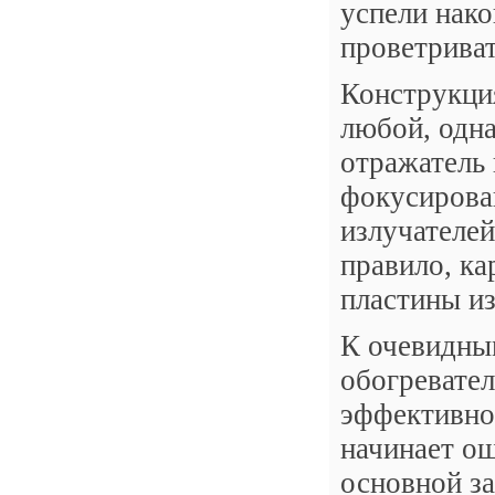
успели нак
проветриват
Конструкци
любой, одна
отражатель 
фокусирова
излучателей
правило, ка
пластины и
К очевидны
обогревател
эффективнос
начинает ощ
основной за