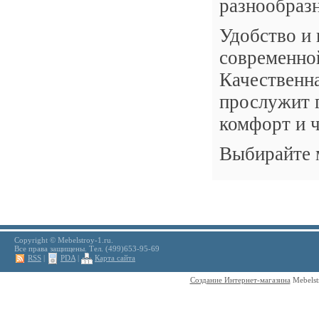
разнообразн
Удобство и 
современной
Качественна
прослужит г
комфорт и 
Выбирайте м
Copyright © Mebelstroy-1.ru.
Все права защищены. Тел. (499)653-95-69
RSS
|
PDA
|
Карта сайта
Создание Интернет-магазина
Mebelst