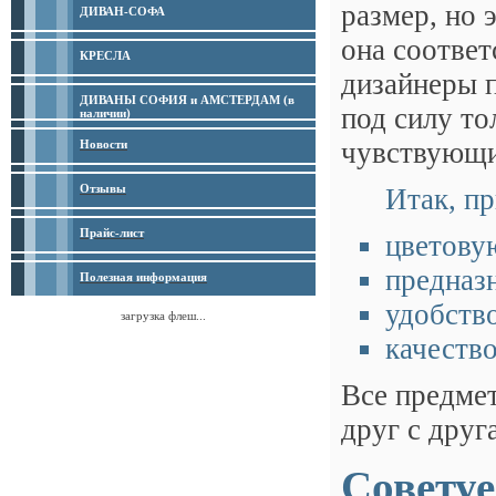
размер, но 
ДИВАН-СОФА
она соответ
КРЕСЛА
дизайнеры п
ДИВАНЫ СОФИЯ и АМСТЕРДАМ (в
под силу то
наличии)
чувствующи
Новости
Отзывы
Итак, пр
Прайс-лист
цветову
предназ
Полезная информация
удобств
загрузка флеш...
качество
Все предме
друг с друга
Совету