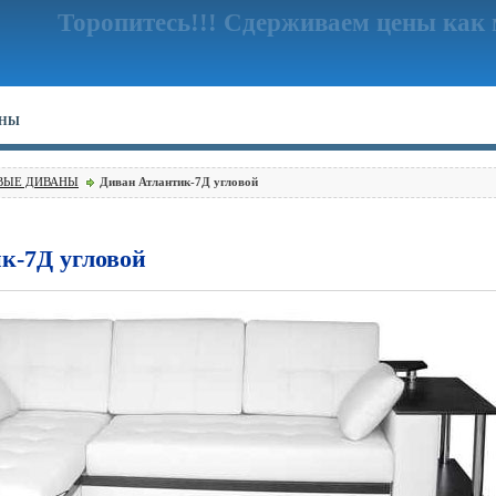
Торопитесь!!!
Сдерживаем цены как 
АНЫ
ВЫЕ ДИВАНЫ
Диван Атлантик-7Д угловой
к-7Д угловой