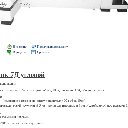
В корзину
Пожаловаться на цену
Вернуться
Сравнить
ик-7Д угловой
 исполнении:
ванная фанера (береза), термовойлок, ППУ, синтепон-100, обивочная ткань.
91
зменение размеров по заказу покупателя 400 руб за 10см)
топедический пружинный блок производства фирмы Spuhl (Швейцария) по лицензии Ligg
а
о съемными чехлами,
НО, оплата по факту доставки.