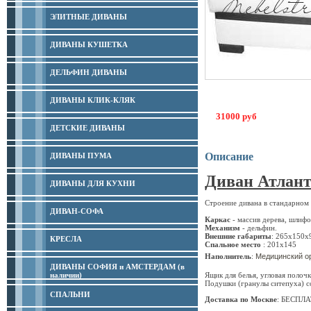
ЭЛИТНЫЕ ДИВАНЫ
ДИВАНЫ КУШЕТКА
ДЕЛЬФИН ДИВАНЫ
ДИВАНЫ КЛИК-КЛЯК
31000 руб
ДЕТСКИЕ ДИВАНЫ
Описание
ДИВАНЫ ПУМА
Диван Атлант
ДИВАНЫ ДЛЯ КУХНИ
Строение дивана в стандарном
ДИВАН-СОФА
Каркас
- массив дерева, шлифо
Механизм
- дельфин.
Внешние габариты
: 265x150x
КРЕСЛА
Спальное место
: 201х145 (и
Медицинский ор
Наполнитель
:
ДИВАНЫ СОФИЯ и АМСТЕРДАМ (в
наличии)
Ящик для белья, угловая полочк
Подушки (гранулы ситепуха) с
СПАЛЬНИ
Доставка по Москве
: БЕСПЛАТ