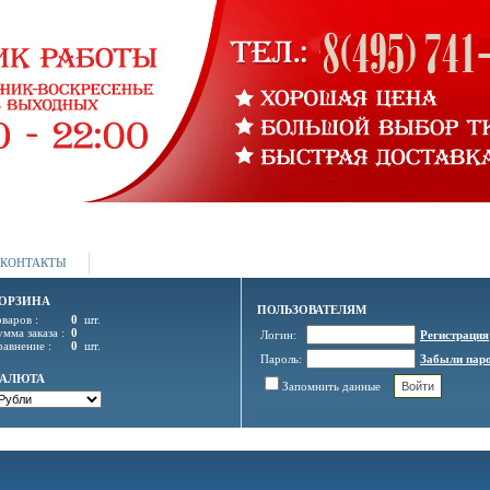
КОНТАКТЫ
ОРЗИНА
ПОЛЬЗОВАТЕЛЯМ
оваров :
0
шт.
умма заказа :
0
Логин:
Регистрация
равнение :
0
шт.
Пароль:
Забыли пар
ВАЛЮТА
Запомнить данные