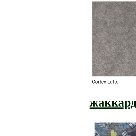
жаккар