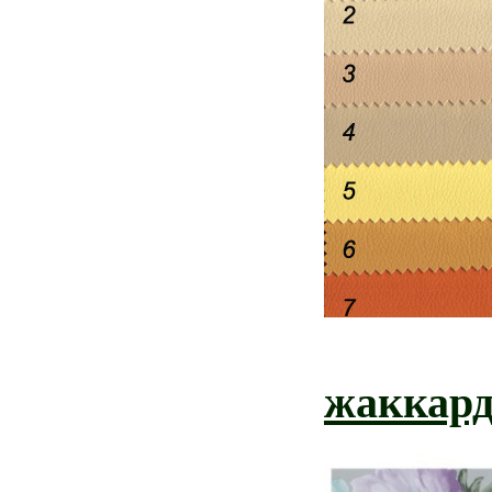
жаккар