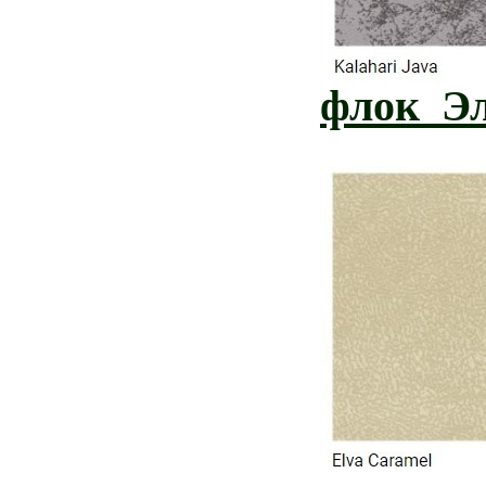
флок Э