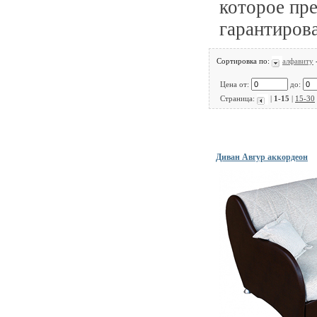
которое пре
гарантирова
Сортировка по:
алфавиту
Цена от:
до:
Страница:
|
1-15
|
15-30
Диван Авгур аккордеон