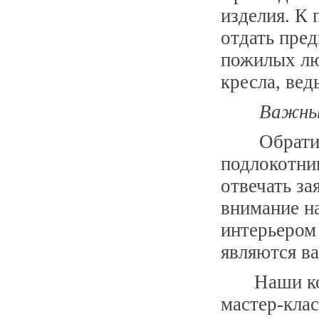
изделия. К 
отдать пред
пожилых лю
кресла, ведь
Важны
Обрати
подлокотник
отвечать за
внимание на
интерьером 
являются в
Наши ко
мастер-кла