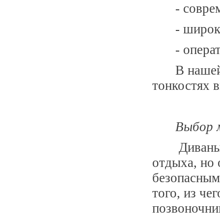
- совре
- широк
- опера
В нашей
тонкостях в
Выбор 
Диваны
отдыха, но
безопасным
того, из че
позвоночни