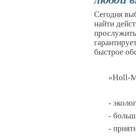
Сегодня выб
найти дейс
прослужить
гарантирует
быстрое об
«
H
oll-
- эколо
- больш
- прият