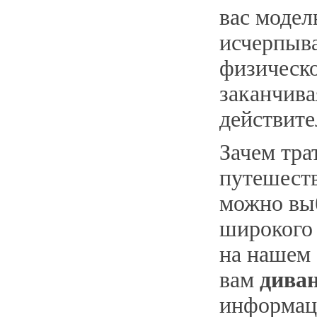
вас модел
исчерпыв
физическо
заканчив
действите
Зачем тра
путешеств
можно выб
широкого 
на нашем
вам
диван
информац