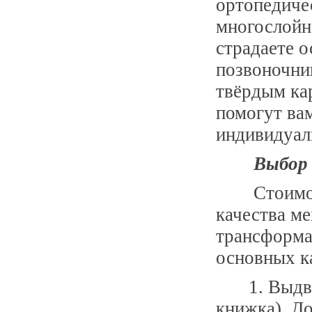
ортопедиче
многослойн
страдаете 
позвоночник
твёрдым ка
помогут ва
индивидуал
Выбор 
Стоимо
качества ме
трансформац
основных к
1. Выд
книжка). Д