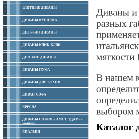
ЭЛИТНЫЕ ДИВАНЫ
Диваны и 
ДИВАНЫ КУШЕТКА
разных га
применяет
ДЕЛЬФИН ДИВАНЫ
итальянск
ДИВАНЫ КЛИК-КЛЯК
мягкости 
ДЕТСКИЕ ДИВАНЫ
ДИВАНЫ ПУМА
В нашем к
ДИВАНЫ ДЛЯ КУХНИ
определит
ДИВАН-СОФА
определил
КРЕСЛА
выбором м
ДИВАНЫ СОФИЯ и АМСТЕРДАМ (в
наличии)
Каталог 
СПАЛЬНИ