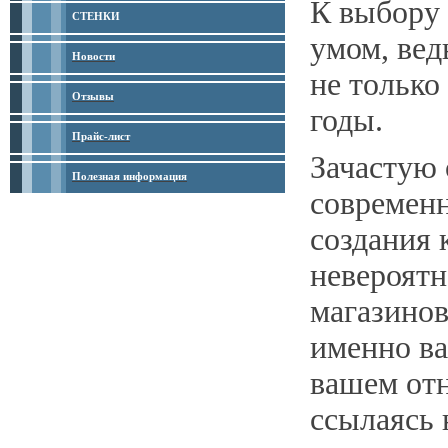
К выбору 
СТЕНКИ
умом, вед
Новости
не только
Отзывы
годы.
Прайс-лист
Зачастую 
Полезная информация
современн
создания 
невероятн
магазинов
именно ва
вашем отн
ссылаясь 