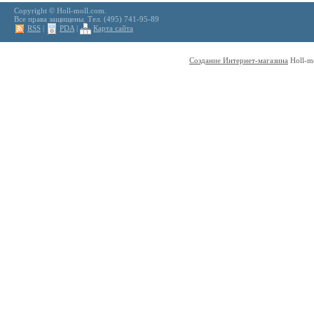
Copyright © Holl-moll.com.
Все права защищены. Тел. (495) 741-95-89
RSS
|
PDA
|
Карта сайта
Создание Интернет-магазина
Holl-m